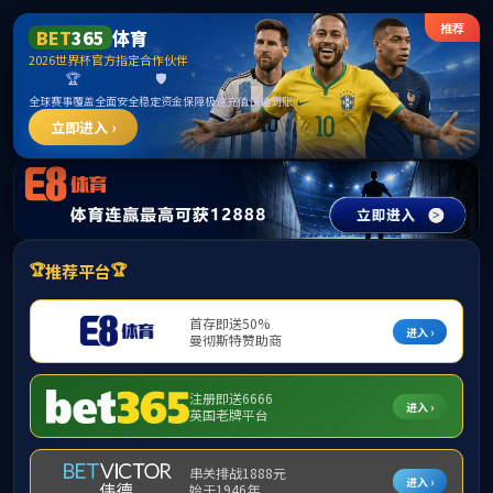
******
欢迎访问bw西汉姆联马克思主义学院！
学院首页
学院概况
师资队伍
学科建