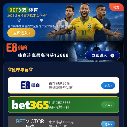
******
欢迎访问bw西汉姆联马克思主义学院！
学院首页
学院概况
师资队伍
学科建